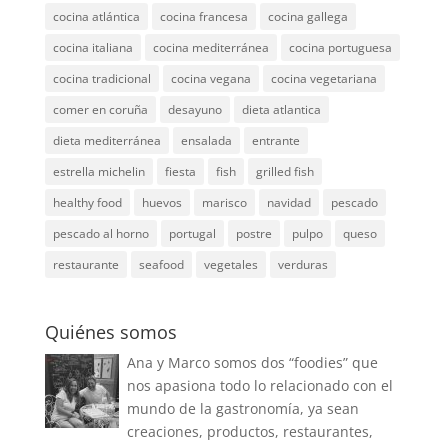
cocina atlántica
cocina francesa
cocina gallega
cocina italiana
cocina mediterránea
cocina portuguesa
cocina tradicional
cocina vegana
cocina vegetariana
comer en coruña
desayuno
dieta atlantica
dieta mediterránea
ensalada
entrante
estrella michelin
fiesta
fish
grilled fish
healthy food
huevos
marisco
navidad
pescado
pescado al horno
portugal
postre
pulpo
queso
restaurante
seafood
vegetales
verduras
Quiénes somos
Ana y Marco somos dos “foodies” que
nos apasiona todo lo relacionado con el
mundo de la gastronomía, ya sean
creaciones, productos, restaurantes,