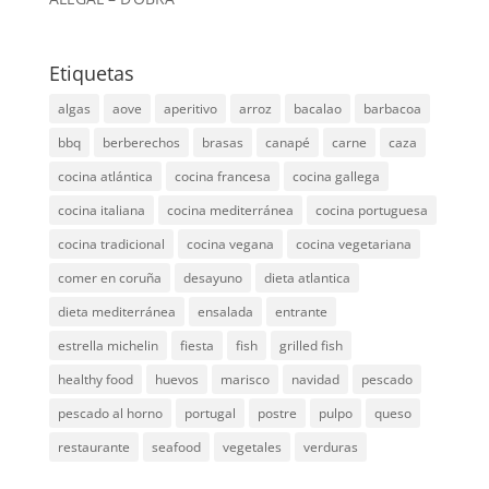
Etiquetas
algas
aove
aperitivo
arroz
bacalao
barbacoa
bbq
berberechos
brasas
canapé
carne
caza
cocina atlántica
cocina francesa
cocina gallega
cocina italiana
cocina mediterránea
cocina portuguesa
cocina tradicional
cocina vegana
cocina vegetariana
comer en coruña
desayuno
dieta atlantica
dieta mediterránea
ensalada
entrante
estrella michelin
fiesta
fish
grilled fish
healthy food
huevos
marisco
navidad
pescado
pescado al horno
portugal
postre
pulpo
queso
restaurante
seafood
vegetales
verduras