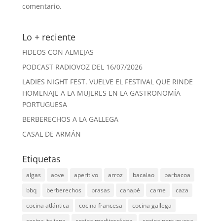
comentario.
Lo + reciente
FIDEOS CON ALMEJAS
PODCAST RADIOVOZ DEL 16/07/2026
LADIES NIGHT FEST. VUELVE EL FESTIVAL QUE RINDE
HOMENAJE A LA MUJERES EN LA GASTRONOMÍA
PORTUGUESA
BERBERECHOS A LA GALLEGA
CASAL DE ARMÁN
Etiquetas
algas
aove
aperitivo
arroz
bacalao
barbacoa
bbq
berberechos
brasas
canapé
carne
caza
cocina atlántica
cocina francesa
cocina gallega
cocina italiana
cocina mediterránea
cocina portuguesa