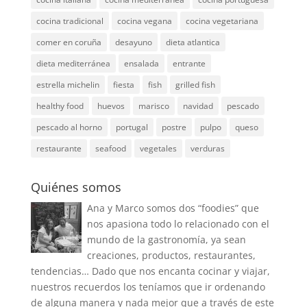
cocina tradicional
cocina vegana
cocina vegetariana
comer en coruña
desayuno
dieta atlantica
dieta mediterránea
ensalada
entrante
estrella michelin
fiesta
fish
grilled fish
healthy food
huevos
marisco
navidad
pescado
pescado al horno
portugal
postre
pulpo
queso
restaurante
seafood
vegetales
verduras
Quiénes somos
Ana y Marco somos dos “foodies” que
nos apasiona todo lo relacionado con el
mundo de la gastronomía, ya sean
creaciones, productos, restaurantes,
tendencias… Dado que nos encanta cocinar y viajar,
nuestros recuerdos los teníamos que ir ordenando
de alguna manera y nada mejor que a través de este