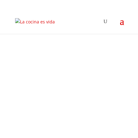
En este programa hablamos sobre Ladies
Night Fest, del evento que se celebrará en
MACAM Lisboa y el próximo día 11 de
septiembre, que reunirá a celebridades
femeninas y cocnocidas productoras de la
gastronomía portuguesa y brasileña.
Terminamos con tres...