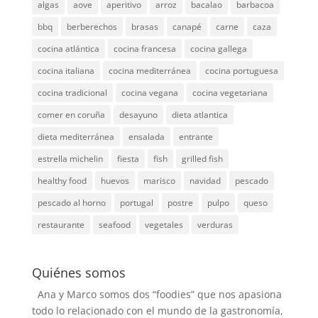
algas
aove
aperitivo
arroz
bacalao
barbacoa
bbq
berberechos
brasas
canapé
carne
caza
cocina atlántica
cocina francesa
cocina gallega
cocina italiana
cocina mediterránea
cocina portuguesa
cocina tradicional
cocina vegana
cocina vegetariana
comer en coruña
desayuno
dieta atlantica
dieta mediterránea
ensalada
entrante
estrella michelin
fiesta
fish
grilled fish
healthy food
huevos
marisco
navidad
pescado
pescado al horno
portugal
postre
pulpo
queso
restaurante
seafood
vegetales
verduras
Quiénes somos
Ana y Marco somos dos “foodies” que nos apasiona
todo lo relacionado con el mundo de la gastronomía,