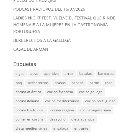
FIDEOS CON ALMEJAS
PODCAST RADIOVOZ DEL 16/07/2026
LADIES NIGHT FEST. VUELVE EL FESTIVAL QUE RINDE
HOMENAJE A LA MUJERES EN LA GASTRONOMÍA
PORTUGUESA
BERBERECHOS A LA GALLEGA
CASAL DE ARMÁN
Etiquetas
algas
aove
aperitivo
arroz
bacalao
barbacoa
bbq
berberechos
brasas
canapé
carne
caza
cocina atlántica
cocina francesa
cocina gallega
cocina italiana
cocina mediterránea
cocina portuguesa
cocina tradicional
cocina vegana
cocina vegetariana
comer en coruña
desayuno
dieta atlantica
dieta mediterránea
ensalada
entrante