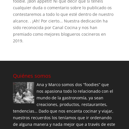
foodie. ¡Bon appetit! Ni que decir que si tenéis
cualquier duda o comentario sobre lo publicado os
contestaremos a todo lo que esté dentro de nuestro
alcance. . ¡Ah! Por cierto... Nuestra dedicación ha
sido reconocida por Canal Cocina y nos han
premiado como mejores blogueros cocineros en
2019.
Quiénes somos
Ana y Marco somos dos “foodies” que
nos apasiona todo lo relacionado con el
mundo de la gastronomía, ya sean
creaciones, productos, restaurantes,
tendencias… Dado que nos encanta cocinar y viajar,
nuestros recuerdos los teníamos que ir ordenando
de alguna manera y nada mejor que a través de este