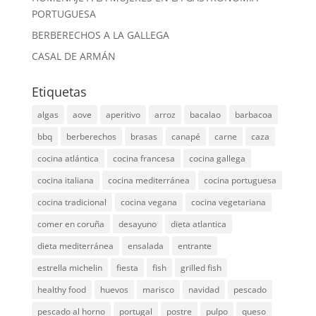
PORTUGUESA
BERBERECHOS A LA GALLEGA
CASAL DE ARMÁN
Etiquetas
algas
aove
aperitivo
arroz
bacalao
barbacoa
bbq
berberechos
brasas
canapé
carne
caza
cocina atlántica
cocina francesa
cocina gallega
cocina italiana
cocina mediterránea
cocina portuguesa
cocina tradicional
cocina vegana
cocina vegetariana
comer en coruña
desayuno
dieta atlantica
dieta mediterránea
ensalada
entrante
estrella michelin
fiesta
fish
grilled fish
healthy food
huevos
marisco
navidad
pescado
pescado al horno
portugal
postre
pulpo
queso