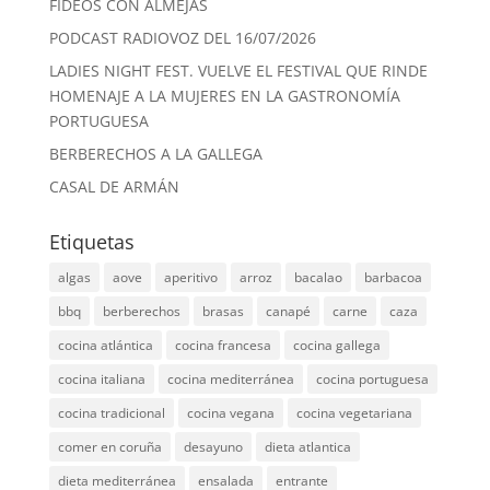
FIDEOS CON ALMEJAS
PODCAST RADIOVOZ DEL 16/07/2026
LADIES NIGHT FEST. VUELVE EL FESTIVAL QUE RINDE
HOMENAJE A LA MUJERES EN LA GASTRONOMÍA
PORTUGUESA
BERBERECHOS A LA GALLEGA
CASAL DE ARMÁN
Etiquetas
algas
aove
aperitivo
arroz
bacalao
barbacoa
bbq
berberechos
brasas
canapé
carne
caza
cocina atlántica
cocina francesa
cocina gallega
cocina italiana
cocina mediterránea
cocina portuguesa
cocina tradicional
cocina vegana
cocina vegetariana
comer en coruña
desayuno
dieta atlantica
dieta mediterránea
ensalada
entrante