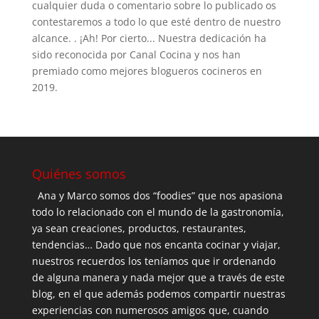
cualquier duda o comentario sobre lo publicado os
contestaremos a todo lo que esté dentro de nuestro
alcance. . ¡Ah! Por cierto... Nuestra dedicación ha
sido reconocida por Canal Cocina y nos han
premiado como mejores blogueros cocineros en
2019.
Quiénes somos
Ana y Marco somos dos “foodies” que nos apasiona
todo lo relacionado con el mundo de la gastronomía,
ya sean creaciones, productos, restaurantes,
tendencias… Dado que nos encanta cocinar y viajar,
nuestros recuerdos los teníamos que ir ordenando
de alguna manera y nada mejor que a través de este
blog, en el que además podemos compartir nuestras
experiencias con numerosos amigos que, cuando