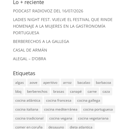
Lo + reciente
PODCAST RADIOVOZ DEL 16/07/2026
LADIES NIGHT FEST. VUELVE EL FESTIVAL QUE RINDE
HOMENAJE A LA MUJERES EN LA GASTRONOMÍA
PORTUGUESA
BERBERECHOS A LA GALLEGA
CASAL DE ARMÁN
ALEGAL – D’OBRA
Etiquetas
algas
aove
aperitivo
arroz
bacalao
barbacoa
bbq
berberechos
brasas
canapé
carne
caza
cocina atlántica
cocina francesa
cocina gallega
cocina italiana
cocina mediterránea
cocina portuguesa
cocina tradicional
cocina vegana
cocina vegetariana
comer en coruña
desayuno
dieta atlantica