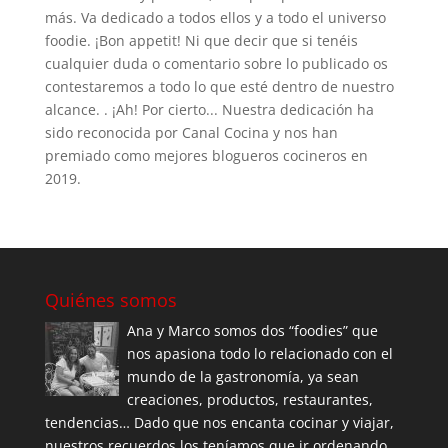
más. Va dedicado a todos ellos y a todo el universo
foodie. ¡Bon appetit! Ni que decir que si tenéis
cualquier duda o comentario sobre lo publicado os
contestaremos a todo lo que esté dentro de nuestro
alcance. . ¡Ah! Por cierto... Nuestra dedicación ha
sido reconocida por Canal Cocina y nos han
premiado como mejores blogueros cocineros en
2019.
Quiénes somos
Ana y Marco somos dos “foodies” que
nos apasiona todo lo relacionado con el
mundo de la gastronomía, ya sean
creaciones, productos, restaurantes,
tendencias… Dado que nos encanta cocinar y viajar,
nuestros recuerdos los teníamos que ir ordenando