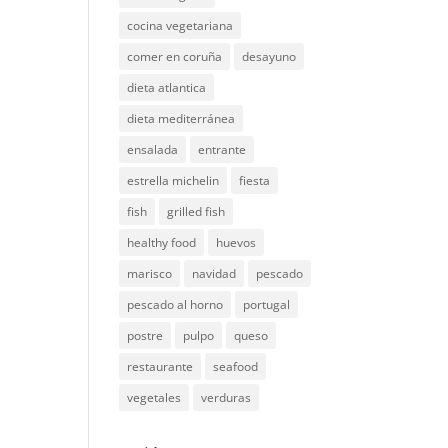
cocina vegetariana
comer en coruña
desayuno
dieta atlantica
dieta mediterránea
ensalada
entrante
estrella michelin
fiesta
fish
grilled fish
healthy food
huevos
marisco
navidad
pescado
pescado al horno
portugal
postre
pulpo
queso
restaurante
seafood
vegetales
verduras