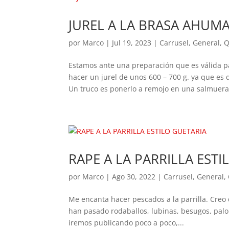
JUREL A LA BRASA AHUM
por
Marco
|
Jul 19, 2023
|
Carrusel
,
General
,
Q
Estamos ante una preparación que es válida pa
hacer un jurel de unos 600 – 700 g. ya que es
Un truco es ponerlo a remojo en una salmuera.
RAPE A LA PARRILLA ESTI
por
Marco
|
Ago 30, 2022
|
Carrusel
,
General
,
Me encanta hacer pescados a la parrilla. Creo
han pasado rodaballos, lubinas, besugos, palome
iremos publicando poco a poco,...