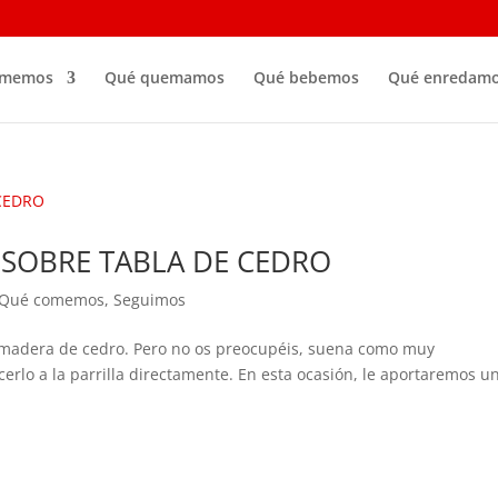
omemos
Qué quemamos
Qué bebemos
Qué enredam
SOBRE TABLA DE CEDRO
Qué comemos
,
Seguimos
e madera de cedro. Pero no os preocupéis, suena como muy
cerlo a la parrilla directamente. En esta ocasión, le aportaremos u