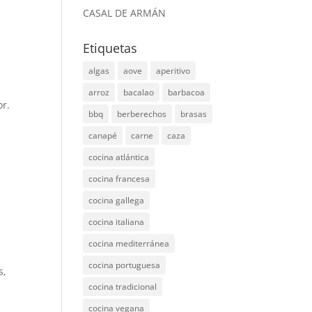
CASAL DE ARMÁN
Etiquetas
algas
aove
aperitivo
arroz
bacalao
barbacoa
or.
bbq
berberechos
brasas
canapé
carne
caza
cocina atlántica
cocina francesa
cocina gallega
cocina italiana
cocina mediterránea
cocina portuguesa
s,
cocina tradicional
cocina vegana