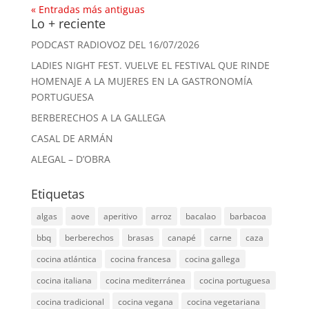
« Entradas más antiguas
Lo + reciente
PODCAST RADIOVOZ DEL 16/07/2026
LADIES NIGHT FEST. VUELVE EL FESTIVAL QUE RINDE
HOMENAJE A LA MUJERES EN LA GASTRONOMÍA
PORTUGUESA
BERBERECHOS A LA GALLEGA
CASAL DE ARMÁN
ALEGAL – D’OBRA
Etiquetas
algas
aove
aperitivo
arroz
bacalao
barbacoa
bbq
berberechos
brasas
canapé
carne
caza
cocina atlántica
cocina francesa
cocina gallega
cocina italiana
cocina mediterránea
cocina portuguesa
cocina tradicional
cocina vegana
cocina vegetariana