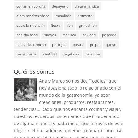
comer en coruña
desayuno
dieta atlantica
dieta mediterránea
ensalada
entrante
estrella michelin
fiesta
fish
grilled fish
healthy food
huevos
marisco
navidad
pescado
pescado al horno
portugal
postre
pulpo
queso
restaurante
seafood
vegetales
verduras
Quiénes somos
Ana y Marco somos dos “foodies” que
nos apasiona todo lo relacionado con el
mundo de la gastronomía, ya sean
creaciones, productos, restaurantes,
tendencias… Dado que nos encanta cocinar y viajar,
nuestros recuerdos los teníamos que ir ordenando
de alguna manera y nada mejor que a través de este
blog, en el que además podemos compartir nuestras
experiencias con numerosos amigos que, cuando