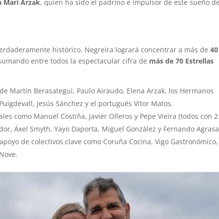
n Mari Arzak
, quien ha sido el padrino e impulsor de este sueño d
 verdaderamente histórico. Negreira logrará concentrar a más de
40
 sumando entre todos la espectacular cifra de
más de 70 Estrellas
a de Martín Berasategui, Paulo Airaudo, Elena Arzak, los Hermanos
uigdevall, Jesús Sánchez y el portugués Vitor Matos.
es como Manuel Costiña, Javier Olleros y Pepe Vieira (todos con 2
ejedor, Áxel Smyth, Yayo Daporta, Miguel González y Fernando Agrasa
 apoyo de colectivos clave como Coruña Cocina, Vigo Gastronómico,
 Nove.