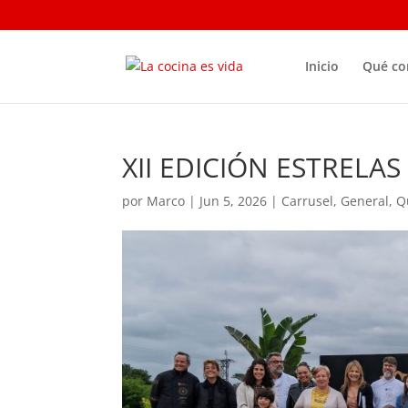
Inicio
Qué c
XII EDICIÓN ESTRELA
por
Marco
|
Jun 5, 2026
|
Carrusel
,
General
,
Q