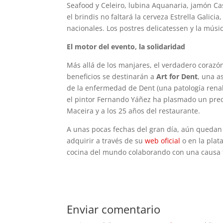
Seafood y Celeiro, lubina Aquanaria, jamón Ca
el brindis no faltará la cerveza Estrella Galic
nacionales. Los postres delicatessen y la músi
El motor del evento, la solidaridad
Más allá de los manjares, el verdadero corazón
beneficios se destinarán a
Art for Dent
, una a
de la enfermedad de Dent (una patología renal
el pintor Fernando Yáñez ha plasmado un preci
Maceira y a los 25 años del restaurante.
A unas pocas fechas del gran día, aún quedan 
adquirir a través de su
web oficial
o en la plat
cocina del mundo colaborando con una causa f
Enviar comentario