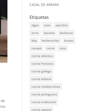
CASAL DE ARMÁN
Etiquetas
algas
aove
aperitivo
arroz
bacalao
barbacoa
bbq
berberechos
brasas
canapé
carne
caza
cocina atlántica
cocina francesa
cocina gallega
cocina italiana
cocina mediterránea
cocina portuguesa
 de
cocina tradicional
tivo
cocina vegana