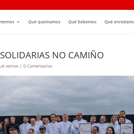
omemos
Qué quemamos
Qué bebemos
Qué enredam
S SOLIDARIAS NO CAMIÑO
ué vemos
|
0 Comentarios