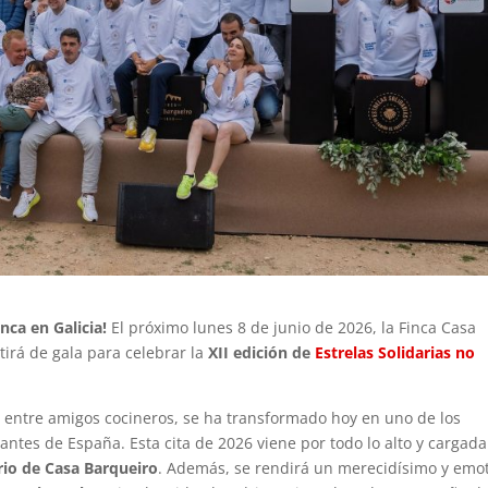
nca en Galicia!
El próximo lunes 8 de junio de 2026, la Finca Casa
tirá de gala para celebrar la
XII edición de
Estrelas Solidarias no
entre amigos cocineros, se ha transformado hoy en uno de los
ntes de España. Esta cita de 2026 viene por todo lo alto y cargada
rio de Casa Barqueiro
. Además, se rendirá un merecidísimo y emo