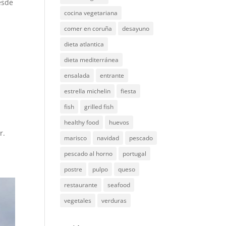
esde
cocina vegetariana
comer en coruña
desayuno
dieta atlantica
dieta mediterránea
ensalada
entrante
estrella michelin
fiesta
fish
grilled fish
healthy food
huevos
r.
marisco
navidad
pescado
pescado al horno
portugal
postre
pulpo
queso
restaurante
seafood
vegetales
verduras