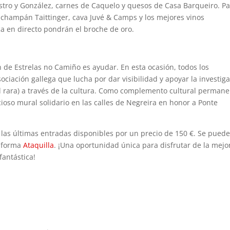
stro y González, carnes de Caquelo y quesos de Casa Barqueiro. P
ia, champán Taittinger, cava Juvé & Camps y los mejores vinos
ca en directo pondrán el broche de oro.
 de Estrelas no Camiño es ayudar. En esta ocasión, todos los
sociación gallega que lucha por dar visibilidad y apoyar la investig
 rara) a través de la cultura. Como complemento cultural permane
oso mural solidario en las calles de Negreira en honor a Ponte
las últimas entradas disponibles por un precio de 150 €. Se pued
aforma
Ataquilla
. ¡Una oportunidad única para disfrutar de la mejo
antástica!