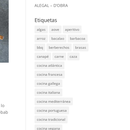
ALEGAL – D’OBRA
Etiquetas
algas
aove
aperitivo
arroz
bacalao
barbacoa
bbq
berberechos
brasas
canapé
carne
caza
cocina atlántica
cocina francesa
cocina gallega
cocina italiana
cocina mediterránea
 lo
cocina portuguesa
kebab
cocina tradicional
cocina vegana