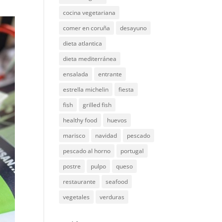
cocina vegetariana
comer en coruña
desayuno
dieta atlantica
dieta mediterránea
ensalada
entrante
estrella michelin
fiesta
fish
grilled fish
healthy food
huevos
marisco
navidad
pescado
pescado al horno
portugal
postre
pulpo
queso
restaurante
seafood
vegetales
verduras