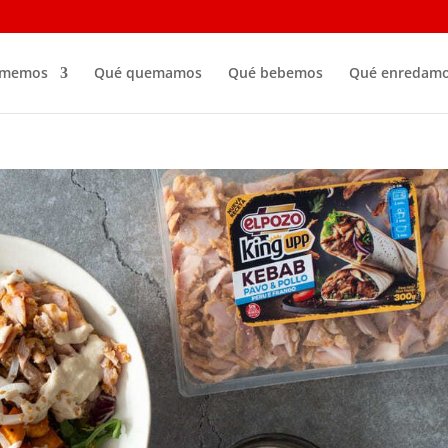
omemos
Qué quemamos
Qué bebemos
Qué enredam