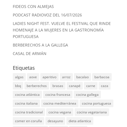
FIDEOS CON ALMEJAS
PODCAST RADIOVOZ DEL 16/07/2026
LADIES NIGHT FEST. VUELVE EL FESTIVAL QUE RINDE
HOMENAJE A LA MUJERES EN LA GASTRONOMÍA
PORTUGUESA
BERBERECHOS A LA GALLEGA
CASAL DE ARMÁN
Etiquetas
algas
aove
aperitivo
arroz
bacalao
barbacoa
bbq
berberechos
brasas
canapé
carne
caza
cocina atlántica
cocina francesa
cocina gallega
cocina italiana
cocina mediterránea
cocina portuguesa
cocina tradicional
cocina vegana
cocina vegetariana
comer en coruña
desayuno
dieta atlantica