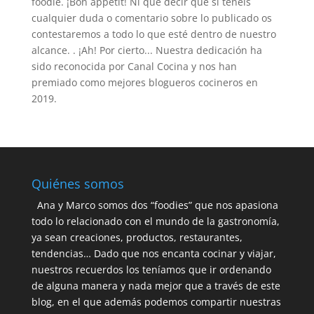
foodie. ¡Bon appetit! Ni que decir que si tenéis
cualquier duda o comentario sobre lo publicado os
contestaremos a todo lo que esté dentro de nuestro
alcance. . ¡Ah! Por cierto... Nuestra dedicación ha
sido reconocida por Canal Cocina y nos han
premiado como mejores blogueros cocineros en
2019.
Quiénes somos
Ana y Marco somos dos “foodies” que nos apasiona
todo lo relacionado con el mundo de la gastronomía,
ya sean creaciones, productos, restaurantes,
tendencias… Dado que nos encanta cocinar y viajar,
nuestros recuerdos los teníamos que ir ordenando
de alguna manera y nada mejor que a través de este
blog, en el que además podemos compartir nuestras