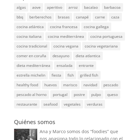
algas
aove
aperitivo
arroz
bacalao
barbacoa
bbq
berberechos
brasas
canapé
carne
caza
cocina atlántica
cocina francesa
cocina gallega
cocina italiana
cocina mediterránea
cocina portuguesa
cocina tradicional
cocina vegana
cocina vegetariana
comer en coruña
desayuno
dieta atlantica
dieta mediterránea
ensalada
entrante
estrella michelin
fiesta
fish
grilled fish
healthy food
huevos
marisco
navidad
pescado
pescado al horno
portugal
postre
pulpo
queso
restaurante
seafood
vegetales
verduras
Quiénes somos
Ana y Marco somos dos “foodies” que
nos apasiona todo lo relacionado con el