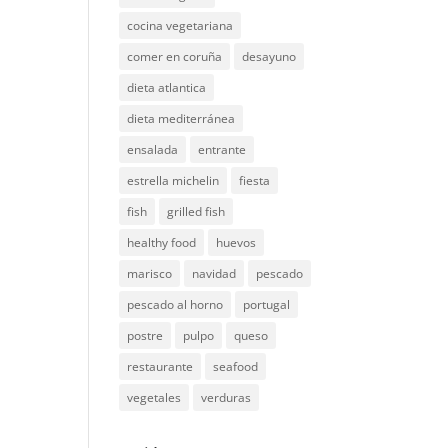
cocina vegetariana
comer en coruña
desayuno
dieta atlantica
dieta mediterránea
ensalada
entrante
estrella michelin
fiesta
fish
grilled fish
healthy food
huevos
marisco
navidad
pescado
pescado al horno
portugal
postre
pulpo
queso
restaurante
seafood
vegetales
verduras