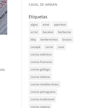
CASAL DE ARMÁN
Etiquetas
algas
aove
aperitivo
arroz
bacalao
barbacoa
bbq
berberechos
brasas
canapé
carne
caza
cocina atlántica
cocina francesa
s
sido
cocina gallega
cocina italiana
cocina mediterránea
cocina portuguesa
cocina tradicional
cocina vegana