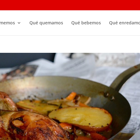
omemos
Qué quemamos
Qué bebemos
Qué enredam