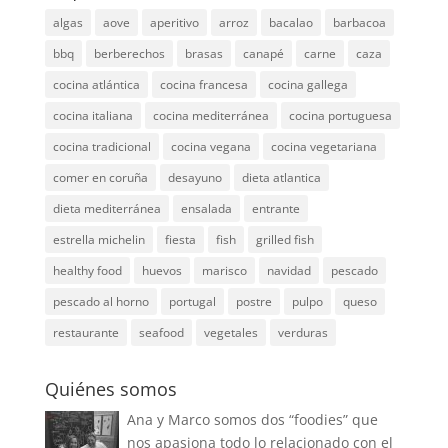
algas
aove
aperitivo
arroz
bacalao
barbacoa
bbq
berberechos
brasas
canapé
carne
caza
cocina atlántica
cocina francesa
cocina gallega
cocina italiana
cocina mediterránea
cocina portuguesa
cocina tradicional
cocina vegana
cocina vegetariana
comer en coruña
desayuno
dieta atlantica
dieta mediterránea
ensalada
entrante
estrella michelin
fiesta
fish
grilled fish
healthy food
huevos
marisco
navidad
pescado
pescado al horno
portugal
postre
pulpo
queso
restaurante
seafood
vegetales
verduras
Quiénes somos
Ana y Marco somos dos “foodies” que
nos apasiona todo lo relacionado con el