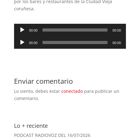
por los bares y restaurantes de la Ciudad Vieja
coruñesa.
Reproductor
00:00
00:00
de
Reproductor
audio
00:00
00:00
de
audio
Enviar comentario
Lo siento, debes estar
conectado
para publicar un
comentario.
Lo + reciente
PODCAST RADIOVOZ DEL 16/07/2026