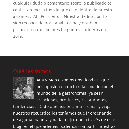
cualquier duda o comentario sobre lo publicado os
contestaremos a todo lo que esté dentro de nuestro
alcance. . ¡Ah! Por cierto... Nuestra dedicación ha
sido reconocida por Canal Cocina y nos han
premiado como mejores blogueros cocineros en
2019.
Quiénes somos
Ana y Marco somos dos “foodies” que
nos apasiona todo lo relacionado con el
mundo de la gastronomía, ya sean
creaciones, productos, restaurantes,
tendencias… Dado que nos encanta cocinar y viajar,
nuestros recuerdos los teníamos que ir ordenando
de alguna manera y nada mejor que a través de este
blog, en el que además podemos compartir nuestras