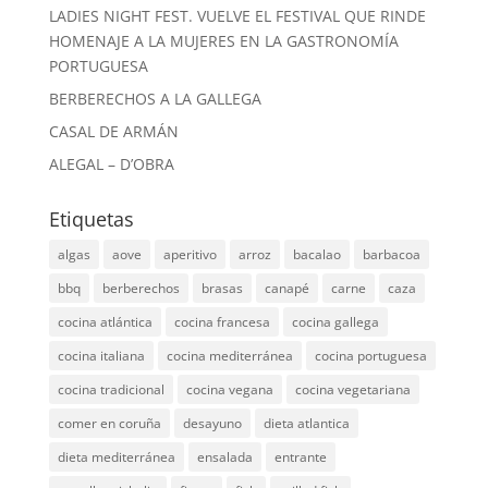
LADIES NIGHT FEST. VUELVE EL FESTIVAL QUE RINDE
HOMENAJE A LA MUJERES EN LA GASTRONOMÍA
PORTUGUESA
BERBERECHOS A LA GALLEGA
CASAL DE ARMÁN
ALEGAL – D’OBRA
Etiquetas
algas
aove
aperitivo
arroz
bacalao
barbacoa
bbq
berberechos
brasas
canapé
carne
caza
cocina atlántica
cocina francesa
cocina gallega
cocina italiana
cocina mediterránea
cocina portuguesa
cocina tradicional
cocina vegana
cocina vegetariana
comer en coruña
desayuno
dieta atlantica
dieta mediterránea
ensalada
entrante