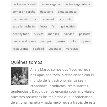
cocina tradicional
cocina vegana
cocina vegetariana
comer en coruña
desayuno
dieta atlantica
dieta mediterránea
ensalada
entrante
estrella michelin
fiesta
fish
grilled fish
healthy food
huevos
marisco
navidad
pescado
pescado al horno
portugal
postre
pulpo
queso
restaurante
seafood
vegetales
verduras
Quiénes somos
Ana y Marco somos dos “foodies” que
nos apasiona todo lo relacionado con el
mundo de la gastronomía, ya sean
creaciones, productos, restaurantes,
tendencias… Dado que nos encanta cocinar y viajar,
nuestros recuerdos los teníamos que ir ordenando
de alguna manera y nada mejor que a través de este