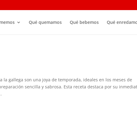
omemos
Qué quemamos
Qué bebemos
Qué enredam
la gallega son una joya de temporada, ideales en los meses de
preparación sencilla y sabrosa. Esta receta destaca por su inmedia
.