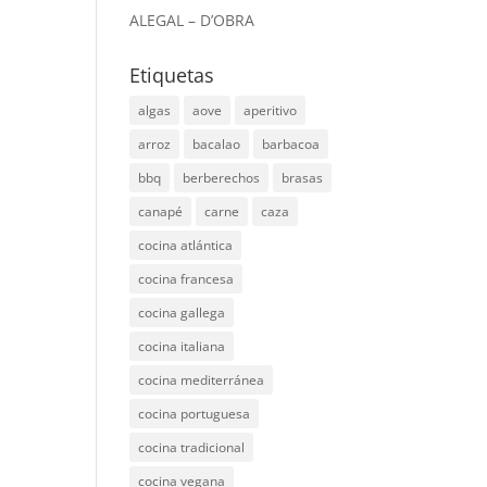
ALEGAL – D’OBRA
Etiquetas
algas
aove
aperitivo
arroz
bacalao
barbacoa
bbq
berberechos
brasas
canapé
carne
caza
cocina atlántica
cocina francesa
cocina gallega
cocina italiana
cocina mediterránea
cocina portuguesa
cocina tradicional
cocina vegana