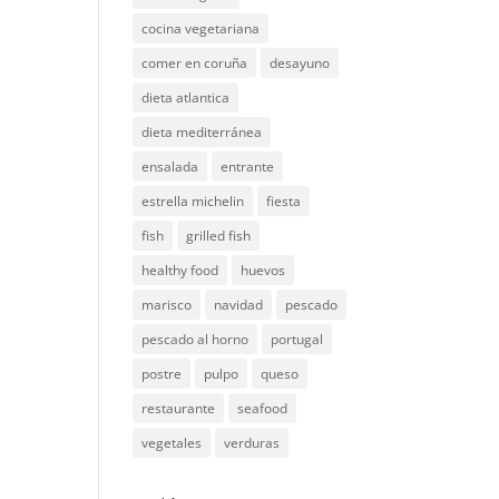
cocina vegetariana
comer en coruña
desayuno
dieta atlantica
dieta mediterránea
ensalada
entrante
estrella michelin
fiesta
fish
grilled fish
healthy food
huevos
marisco
navidad
pescado
pescado al horno
portugal
postre
pulpo
queso
restaurante
seafood
vegetales
verduras