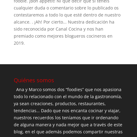
foodie. ¡Bon appetit! Ni que decir que si tenéis
cualquier duda o comentario sobre lo publicado os
contestaremos a todo lo que esté dentro de nuestro
alcance. . ¡Ah! Por cierto... Nuestra dedicación ha
sido reconocida por Canal Cocina y nos han
premiado como mejores blogueros cocineros en
2019.
Quiénes somos
Ana y Marco somos dos “foodies” que nos apasiona
todo lo relacionado con el mundo de la gastronomía,
ya sean creaciones, productos, restaurantes,
tendencias… Dado que nos encanta cocinar y viajar,
nuestros recuerdos los teníamos que ir ordenando
de alguna manera y nada mejor que a través de este
blog, en el que además podemos compartir nuestras