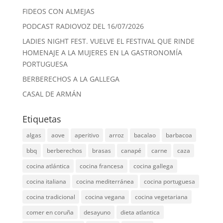
FIDEOS CON ALMEJAS
PODCAST RADIOVOZ DEL 16/07/2026
LADIES NIGHT FEST. VUELVE EL FESTIVAL QUE RINDE
HOMENAJE A LA MUJERES EN LA GASTRONOMÍA
PORTUGUESA
BERBERECHOS A LA GALLEGA
CASAL DE ARMÁN
Etiquetas
algas
aove
aperitivo
arroz
bacalao
barbacoa
bbq
berberechos
brasas
canapé
carne
caza
cocina atlántica
cocina francesa
cocina gallega
cocina italiana
cocina mediterránea
cocina portuguesa
cocina tradicional
cocina vegana
cocina vegetariana
comer en coruña
desayuno
dieta atlantica