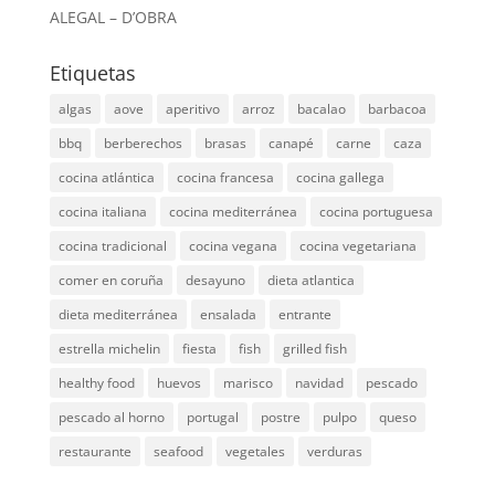
ALEGAL – D’OBRA
Etiquetas
algas
aove
aperitivo
arroz
bacalao
barbacoa
bbq
berberechos
brasas
canapé
carne
caza
cocina atlántica
cocina francesa
cocina gallega
cocina italiana
cocina mediterránea
cocina portuguesa
cocina tradicional
cocina vegana
cocina vegetariana
comer en coruña
desayuno
dieta atlantica
dieta mediterránea
ensalada
entrante
estrella michelin
fiesta
fish
grilled fish
healthy food
huevos
marisco
navidad
pescado
pescado al horno
portugal
postre
pulpo
queso
restaurante
seafood
vegetales
verduras