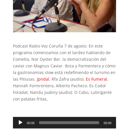
Podcast Radio Voz Coruña 7 de agosto. En este
programa comenzamos con el tardeo hablando de
Cometta, Nor Oyster Bar. la democratización del
caviar con Magnus Caviar. Ibiza y Formentera y cómo
la gastronomías slow está redefiniendo el turismo en
las Pitiusas.
Jpndal
, Rfa Zafra (audio).
Es Fumeral
,
Hannah Formrentera, Alberto Pacheco. Es Codol
Foradat, Nandu Juabny (audio). O Cabo, Lubrigante
con patatas fritas,
Reproductor
00:00
00:00
de