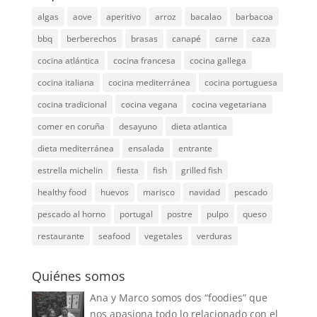
algas
aove
aperitivo
arroz
bacalao
barbacoa
bbq
berberechos
brasas
canapé
carne
caza
cocina atlántica
cocina francesa
cocina gallega
cocina italiana
cocina mediterránea
cocina portuguesa
cocina tradicional
cocina vegana
cocina vegetariana
comer en coruña
desayuno
dieta atlantica
dieta mediterránea
ensalada
entrante
estrella michelin
fiesta
fish
grilled fish
healthy food
huevos
marisco
navidad
pescado
pescado al horno
portugal
postre
pulpo
queso
restaurante
seafood
vegetales
verduras
Quiénes somos
Ana y Marco somos dos “foodies” que
nos apasiona todo lo relacionado con el