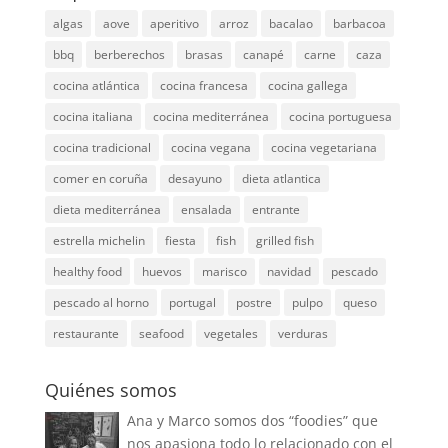
algas
aove
aperitivo
arroz
bacalao
barbacoa
bbq
berberechos
brasas
canapé
carne
caza
cocina atlántica
cocina francesa
cocina gallega
cocina italiana
cocina mediterránea
cocina portuguesa
cocina tradicional
cocina vegana
cocina vegetariana
comer en coruña
desayuno
dieta atlantica
dieta mediterránea
ensalada
entrante
estrella michelin
fiesta
fish
grilled fish
healthy food
huevos
marisco
navidad
pescado
pescado al horno
portugal
postre
pulpo
queso
restaurante
seafood
vegetales
verduras
Quiénes somos
Ana y Marco somos dos “foodies” que
nos apasiona todo lo relacionado con el