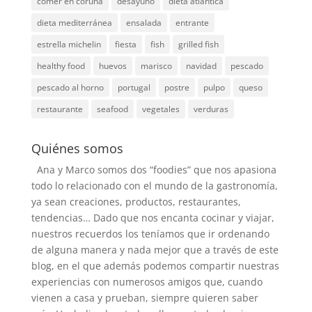
comer en coruña
desayuno
dieta atlantica
dieta mediterránea
ensalada
entrante
estrella michelin
fiesta
fish
grilled fish
healthy food
huevos
marisco
navidad
pescado
pescado al horno
portugal
postre
pulpo
queso
restaurante
seafood
vegetales
verduras
Quiénes somos
Ana y Marco somos dos “foodies” que nos apasiona
todo lo relacionado con el mundo de la gastronomía,
ya sean creaciones, productos, restaurantes,
tendencias… Dado que nos encanta cocinar y viajar,
nuestros recuerdos los teníamos que ir ordenando
de alguna manera y nada mejor que a través de este
blog, en el que además podemos compartir nuestras
experiencias con numerosos amigos que, cuando
vienen a casa y prueban, siempre quieren saber