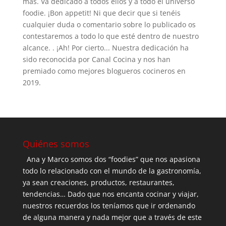
más. Va dedicado a todos ellos y a todo el universo
foodie. ¡Bon appetit! Ni que decir que si tenéis
cualquier duda o comentario sobre lo publicado os
contestaremos a todo lo que esté dentro de nuestro
alcance. . ¡Ah! Por cierto... Nuestra dedicación ha
sido reconocida por Canal Cocina y nos han
premiado como mejores blogueros cocineros en
2019.
Quiénes somos
Ana y Marco somos dos “foodies” que nos apasiona
todo lo relacionado con el mundo de la gastronomía,
ya sean creaciones, productos, restaurantes,
tendencias… Dado que nos encanta cocinar y viajar,
nuestros recuerdos los teníamos que ir ordenando
de alguna manera y nada mejor que a través de este