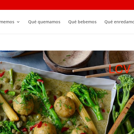
omemos
Qué quemamos
Qué bebemos
Qué enredam