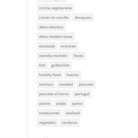
cocina vegetariana
comer en coruña
desayuno
dieta atlantica
dieta mediterránea
ensalada
entrante
estrella michelin
fiesta
fish
grilled fish
healthy food
huevos
marisco
navidad
pescado
pescado al horno
portugal
postre
pulpo
queso
restaurante
seafood
vegetales
verduras