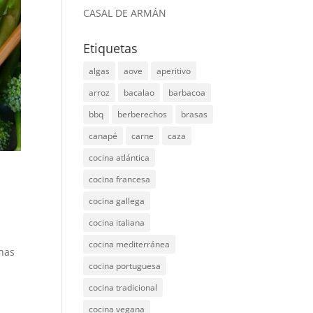
CASAL DE ARMÁN
Etiquetas
algas
aove
aperitivo
arroz
bacalao
barbacoa
bbq
berberechos
brasas
canapé
carne
caza
cocina atlántica
cocina francesa
cocina gallega
cocina italiana
s
cocina mediterránea
inas
cocina portuguesa
cocina tradicional
cocina vegana