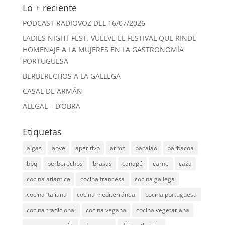
Lo + reciente
PODCAST RADIOVOZ DEL 16/07/2026
LADIES NIGHT FEST. VUELVE EL FESTIVAL QUE RINDE
HOMENAJE A LA MUJERES EN LA GASTRONOMÍA
PORTUGUESA
BERBERECHOS A LA GALLEGA
CASAL DE ARMÁN
ALEGAL – D’OBRA
Etiquetas
algas
aove
aperitivo
arroz
bacalao
barbacoa
bbq
berberechos
brasas
canapé
carne
caza
cocina atlántica
cocina francesa
cocina gallega
cocina italiana
cocina mediterránea
cocina portuguesa
cocina tradicional
cocina vegana
cocina vegetariana