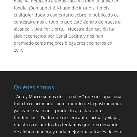
más. Va dedicado a todos ellos y a todo el universo
foodie. ¡Bon appetit! Ni que decir que si tenéis
cualquier duda o comentario sobre lo publicado os
contestaremos a todo lo que esté dentro de nuestro
alcance. . ¡Ah! Por cierto... Nuestra dedicación ha
sido reconocida por Canal Cocina y nos han
premiado como mejores blogueros cocineros en
2019.
Quiénes somos
Ana y Marco somos dos “foodies” que nos apasiona
todo lo relacionado con el mundo de la gastronomía,
ya sean creaciones, productos, restaurantes,
tendencias… Dado que nos encanta cocinar y viajar,
nuestros recuerdos los teníamos que ir ordenando
de alguna manera y nada mejor que a través de este