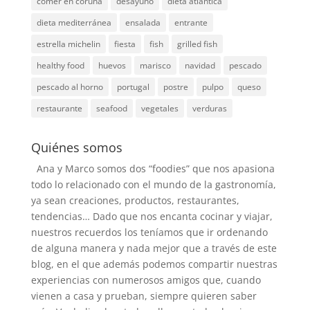
comer en coruña
desayuno
dieta atlantica
dieta mediterránea
ensalada
entrante
estrella michelin
fiesta
fish
grilled fish
healthy food
huevos
marisco
navidad
pescado
pescado al horno
portugal
postre
pulpo
queso
restaurante
seafood
vegetales
verduras
Quiénes somos
Ana y Marco somos dos “foodies” que nos apasiona
todo lo relacionado con el mundo de la gastronomía,
ya sean creaciones, productos, restaurantes,
tendencias… Dado que nos encanta cocinar y viajar,
nuestros recuerdos los teníamos que ir ordenando
de alguna manera y nada mejor que a través de este
blog, en el que además podemos compartir nuestras
experiencias con numerosos amigos que, cuando
vienen a casa y prueban, siempre quieren saber