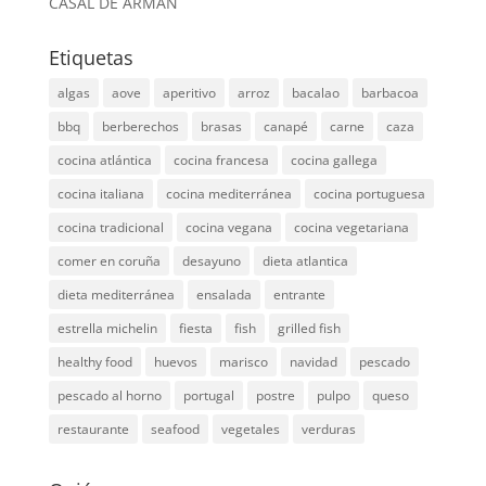
CASAL DE ARMÁN
Etiquetas
algas
aove
aperitivo
arroz
bacalao
barbacoa
bbq
berberechos
brasas
canapé
carne
caza
cocina atlántica
cocina francesa
cocina gallega
cocina italiana
cocina mediterránea
cocina portuguesa
cocina tradicional
cocina vegana
cocina vegetariana
comer en coruña
desayuno
dieta atlantica
dieta mediterránea
ensalada
entrante
estrella michelin
fiesta
fish
grilled fish
healthy food
huevos
marisco
navidad
pescado
pescado al horno
portugal
postre
pulpo
queso
restaurante
seafood
vegetales
verduras