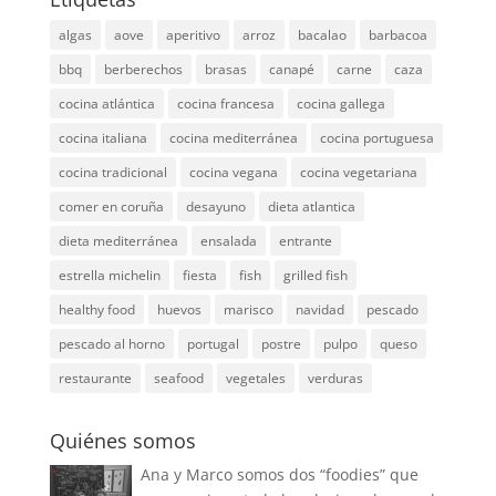
algas
aove
aperitivo
arroz
bacalao
barbacoa
bbq
berberechos
brasas
canapé
carne
caza
cocina atlántica
cocina francesa
cocina gallega
cocina italiana
cocina mediterránea
cocina portuguesa
cocina tradicional
cocina vegana
cocina vegetariana
comer en coruña
desayuno
dieta atlantica
dieta mediterránea
ensalada
entrante
estrella michelin
fiesta
fish
grilled fish
healthy food
huevos
marisco
navidad
pescado
pescado al horno
portugal
postre
pulpo
queso
restaurante
seafood
vegetales
verduras
Quiénes somos
Ana y Marco somos dos “foodies” que