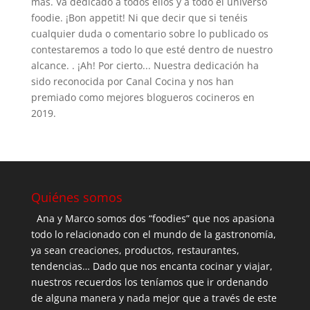
más. Va dedicado a todos ellos y a todo el universo
foodie. ¡Bon appetit! Ni que decir que si tenéis
cualquier duda o comentario sobre lo publicado os
contestaremos a todo lo que esté dentro de nuestro
alcance. . ¡Ah! Por cierto... Nuestra dedicación ha
sido reconocida por Canal Cocina y nos han
premiado como mejores blogueros cocineros en
2019.
Quiénes somos
Ana y Marco somos dos “foodies” que nos apasiona
todo lo relacionado con el mundo de la gastronomía,
ya sean creaciones, productos, restaurantes,
tendencias… Dado que nos encanta cocinar y viajar,
nuestros recuerdos los teníamos que ir ordenando
de alguna manera y nada mejor que a través de este