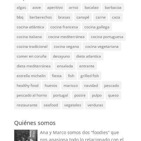
algas
aove
aperitivo
arroz
bacalao
barbacoa
bbq
berberechos
brasas
canapé
carne
caza
cocina atlántica
cocina francesa
cocina gallega
cocina italiana
cocina mediterránea
cocina portuguesa
cocina tradicional
cocina vegana
cocina vegetariana
comer en coruña
desayuno
dieta atlantica
dieta mediterránea
ensalada
entrante
estrella michelin
fiesta
fish
grilled fish
healthy food
huevos
marisco
navidad
pescado
pescado al horno
portugal
postre
pulpo
queso
restaurante
seafood
vegetales
verduras
Quiénes somos
Ana y Marco somos dos “foodies” que
nos apasiona todo lo relacionado con el