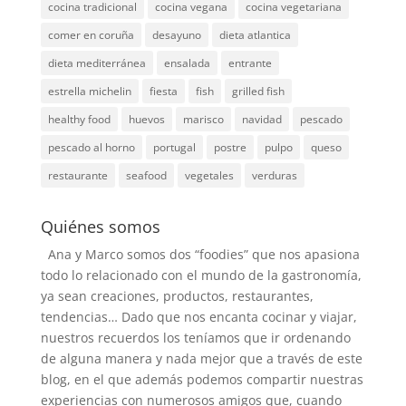
cocina tradicional
cocina vegana
cocina vegetariana
comer en coruña
desayuno
dieta atlantica
dieta mediterránea
ensalada
entrante
estrella michelin
fiesta
fish
grilled fish
healthy food
huevos
marisco
navidad
pescado
pescado al horno
portugal
postre
pulpo
queso
restaurante
seafood
vegetales
verduras
Quiénes somos
Ana y Marco somos dos “foodies” que nos apasiona
todo lo relacionado con el mundo de la gastronomía,
ya sean creaciones, productos, restaurantes,
tendencias… Dado que nos encanta cocinar y viajar,
nuestros recuerdos los teníamos que ir ordenando
de alguna manera y nada mejor que a través de este
blog, en el que además podemos compartir nuestras
experiencias con numerosos amigos que, cuando