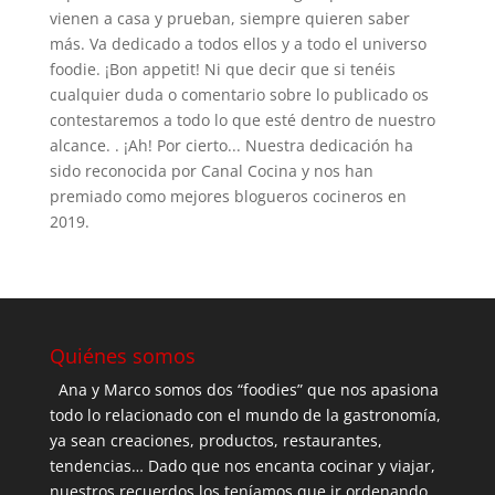
vienen a casa y prueban, siempre quieren saber
más. Va dedicado a todos ellos y a todo el universo
foodie. ¡Bon appetit! Ni que decir que si tenéis
cualquier duda o comentario sobre lo publicado os
contestaremos a todo lo que esté dentro de nuestro
alcance. . ¡Ah! Por cierto... Nuestra dedicación ha
sido reconocida por Canal Cocina y nos han
premiado como mejores blogueros cocineros en
2019.
Quiénes somos
Ana y Marco somos dos “foodies” que nos apasiona
todo lo relacionado con el mundo de la gastronomía,
ya sean creaciones, productos, restaurantes,
tendencias… Dado que nos encanta cocinar y viajar,
nuestros recuerdos los teníamos que ir ordenando