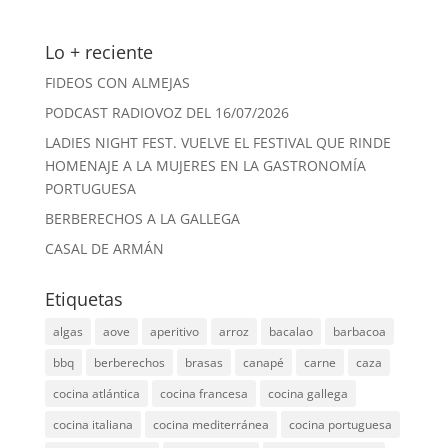
Lo + reciente
FIDEOS CON ALMEJAS
PODCAST RADIOVOZ DEL 16/07/2026
LADIES NIGHT FEST. VUELVE EL FESTIVAL QUE RINDE
HOMENAJE A LA MUJERES EN LA GASTRONOMÍA
PORTUGUESA
BERBERECHOS A LA GALLEGA
CASAL DE ARMÁN
Etiquetas
algas
aove
aperitivo
arroz
bacalao
barbacoa
bbq
berberechos
brasas
canapé
carne
caza
cocina atlántica
cocina francesa
cocina gallega
cocina italiana
cocina mediterránea
cocina portuguesa