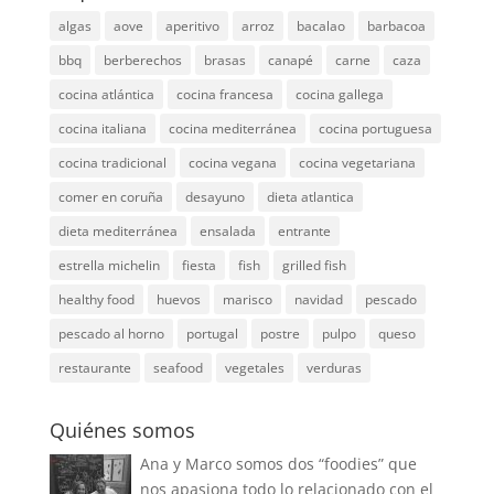
algas
aove
aperitivo
arroz
bacalao
barbacoa
bbq
berberechos
brasas
canapé
carne
caza
cocina atlántica
cocina francesa
cocina gallega
cocina italiana
cocina mediterránea
cocina portuguesa
cocina tradicional
cocina vegana
cocina vegetariana
comer en coruña
desayuno
dieta atlantica
dieta mediterránea
ensalada
entrante
estrella michelin
fiesta
fish
grilled fish
healthy food
huevos
marisco
navidad
pescado
pescado al horno
portugal
postre
pulpo
queso
restaurante
seafood
vegetales
verduras
Quiénes somos
Ana y Marco somos dos “foodies” que
nos apasiona todo lo relacionado con el