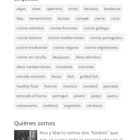
algas
aove
aperitivo
arroz
bacalao
barbacoa
bbq
berberechos
brasas
canapé
carne
caza
cocina atlántica
cocina francesa
cocina gallega
cocina italiana
cocina mediterránea
cocina portuguesa
cocina tradicional
cocina vegana
cocina vegetariana
comer en coruña
desayuno
dieta atlantica
dieta mediterránea
ensalada
entrante
estrella michelin
fiesta
fish
grilled fish
healthy food
huevos
marisco
navidad
pescado
pescado al horno
portugal
postre
pulpo
queso
restaurante
seafood
vegetales
verduras
Quiénes somos
Ana y Marco somos dos “foodies” que
nos apasiona todo lo relacionado con el