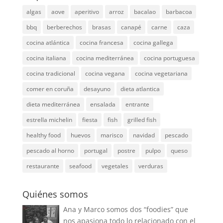
algas
aove
aperitivo
arroz
bacalao
barbacoa
bbq
berberechos
brasas
canapé
carne
caza
cocina atlántica
cocina francesa
cocina gallega
cocina italiana
cocina mediterránea
cocina portuguesa
cocina tradicional
cocina vegana
cocina vegetariana
comer en coruña
desayuno
dieta atlantica
dieta mediterránea
ensalada
entrante
estrella michelin
fiesta
fish
grilled fish
healthy food
huevos
marisco
navidad
pescado
pescado al horno
portugal
postre
pulpo
queso
restaurante
seafood
vegetales
verduras
Quiénes somos
Ana y Marco somos dos “foodies” que
nos apasiona todo lo relacionado con el