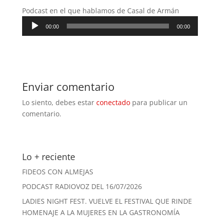
Podcast en el que hablamos de Casal de Armán
Reproductor
00:00
00:00
de
audio
Enviar comentario
Lo siento, debes estar
conectado
para publicar un
comentario.
Lo + reciente
FIDEOS CON ALMEJAS
PODCAST RADIOVOZ DEL 16/07/2026
LADIES NIGHT FEST. VUELVE EL FESTIVAL QUE RINDE
HOMENAJE A LA MUJERES EN LA GASTRONOMÍA