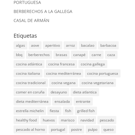
PORTUGUESA
BERBERECHOS A LA GALLEGA
CASAL DE ARMÁN
Etiquetas
algas
aove
aperitivo
arroz
bacalao
barbacoa
bbq
berberechos
brasas
canapé
carne
caza
cocina atlántica
cocina francesa
cocina gallega
cocina italiana
cocina mediterránea
cocina portuguesa
cocina tradicional
cocina vegana
cocina vegetariana
comer en coruña
desayuno
dieta atlantica
dieta mediterránea
ensalada
entrante
estrella michelin
fiesta
fish
grilled fish
healthy food
huevos
marisco
navidad
pescado
pescado al horno
portugal
postre
pulpo
queso