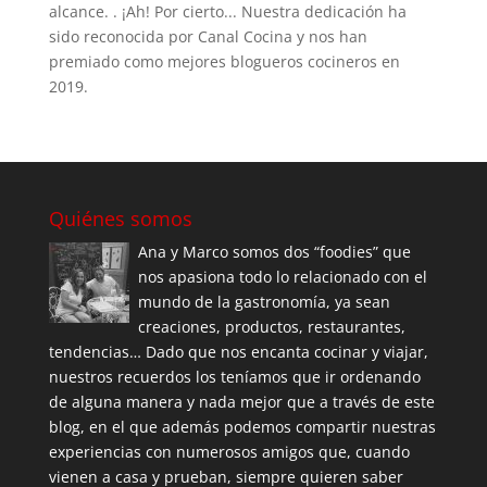
alcance. . ¡Ah! Por cierto... Nuestra dedicación ha
sido reconocida por Canal Cocina y nos han
premiado como mejores blogueros cocineros en
2019.
Quiénes somos
Ana y Marco somos dos “foodies” que
nos apasiona todo lo relacionado con el
mundo de la gastronomía, ya sean
creaciones, productos, restaurantes,
tendencias… Dado que nos encanta cocinar y viajar,
nuestros recuerdos los teníamos que ir ordenando
de alguna manera y nada mejor que a través de este
blog, en el que además podemos compartir nuestras
experiencias con numerosos amigos que, cuando
vienen a casa y prueban, siempre quieren saber