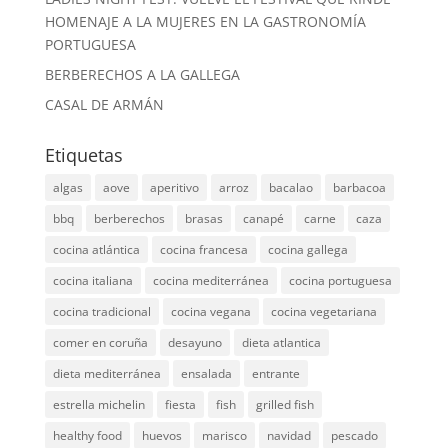
HOMENAJE A LA MUJERES EN LA GASTRONOMÍA
PORTUGUESA
BERBERECHOS A LA GALLEGA
CASAL DE ARMÁN
Etiquetas
algas
aove
aperitivo
arroz
bacalao
barbacoa
bbq
berberechos
brasas
canapé
carne
caza
cocina atlántica
cocina francesa
cocina gallega
cocina italiana
cocina mediterránea
cocina portuguesa
cocina tradicional
cocina vegana
cocina vegetariana
comer en coruña
desayuno
dieta atlantica
dieta mediterránea
ensalada
entrante
estrella michelin
fiesta
fish
grilled fish
healthy food
huevos
marisco
navidad
pescado