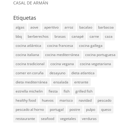
CASAL DE ARMÁN
Etiquetas
algas
aove
aperitivo
arroz
bacalao
barbacoa
bbq
berberechos
brasas
canapé
carne
caza
cocina atlántica
cocina francesa
cocina gallega
cocina italiana
cocina mediterránea
cocina portuguesa
cocina tradicional
cocina vegana
cocina vegetariana
comer en coruña
desayuno
dieta atlantica
dieta mediterránea
ensalada
entrante
estrella michelin
fiesta
fish
grilled fish
healthy food
huevos
marisco
navidad
pescado
pescado al horno
portugal
postre
pulpo
queso
restaurante
seafood
vegetales
verduras