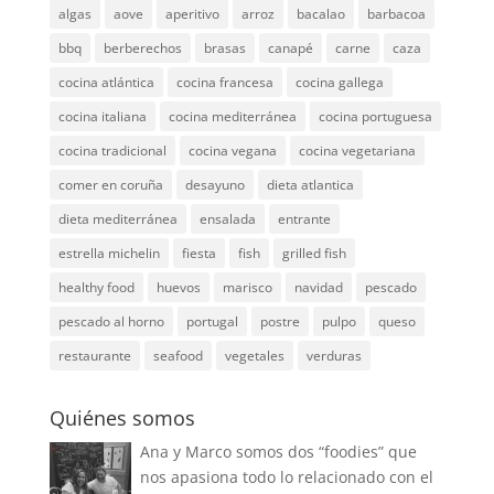
algas
aove
aperitivo
arroz
bacalao
barbacoa
bbq
berberechos
brasas
canapé
carne
caza
cocina atlántica
cocina francesa
cocina gallega
cocina italiana
cocina mediterránea
cocina portuguesa
cocina tradicional
cocina vegana
cocina vegetariana
comer en coruña
desayuno
dieta atlantica
dieta mediterránea
ensalada
entrante
estrella michelin
fiesta
fish
grilled fish
healthy food
huevos
marisco
navidad
pescado
pescado al horno
portugal
postre
pulpo
queso
restaurante
seafood
vegetales
verduras
Quiénes somos
Ana y Marco somos dos “foodies” que
nos apasiona todo lo relacionado con el