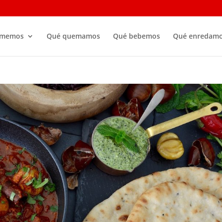
omemos
Qué quemamos
Qué bebemos
Qué enredam