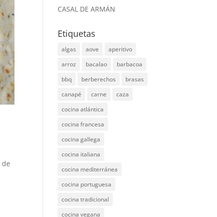
CASAL DE ARMÁN
Etiquetas
algas
aove
aperitivo
arroz
bacalao
barbacoa
bbq
berberechos
brasas
canapé
carne
caza
cocina atlántica
cocina francesa
cocina gallega
cocina italiana
s de
cocina mediterránea
cocina portuguesa
cocina tradicional
cocina vegana