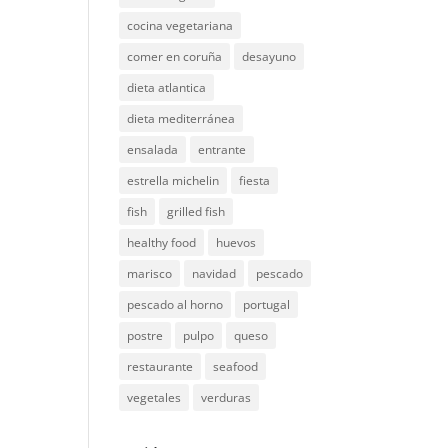
cocina vegetariana
comer en coruña
desayuno
dieta atlantica
dieta mediterránea
ensalada
entrante
estrella michelin
fiesta
fish
grilled fish
healthy food
huevos
marisco
navidad
pescado
pescado al horno
portugal
postre
pulpo
queso
restaurante
seafood
vegetales
verduras