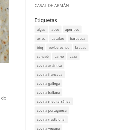
CASAL DE ARMÁN
Etiquetas
algas
aove
aperitivo
arroz
bacalao
barbacoa
bbq
berberechos
brasas
canapé
carne
caza
cocina atlántica
cocina francesa
cocina gallega
cocina italiana
s de
cocina mediterránea
cocina portuguesa
cocina tradicional
cocina vegana