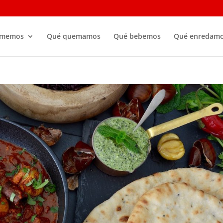
omemos
Qué quemamos
Qué bebemos
Qué enredam