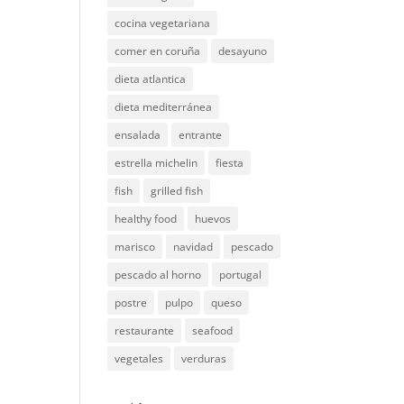
cocina vegetariana
comer en coruña
desayuno
dieta atlantica
dieta mediterránea
ensalada
entrante
estrella michelin
fiesta
fish
grilled fish
healthy food
huevos
marisco
navidad
pescado
pescado al horno
portugal
postre
pulpo
queso
restaurante
seafood
vegetales
verduras