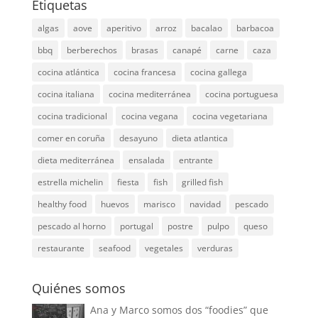
Etiquetas
algas
aove
aperitivo
arroz
bacalao
barbacoa
bbq
berberechos
brasas
canapé
carne
caza
cocina atlántica
cocina francesa
cocina gallega
cocina italiana
cocina mediterránea
cocina portuguesa
cocina tradicional
cocina vegana
cocina vegetariana
comer en coruña
desayuno
dieta atlantica
dieta mediterránea
ensalada
entrante
estrella michelin
fiesta
fish
grilled fish
healthy food
huevos
marisco
navidad
pescado
pescado al horno
portugal
postre
pulpo
queso
restaurante
seafood
vegetales
verduras
Quiénes somos
Ana y Marco somos dos “foodies” que