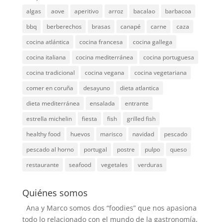
algas
aove
aperitivo
arroz
bacalao
barbacoa
bbq
berberechos
brasas
canapé
carne
caza
cocina atlántica
cocina francesa
cocina gallega
cocina italiana
cocina mediterránea
cocina portuguesa
cocina tradicional
cocina vegana
cocina vegetariana
comer en coruña
desayuno
dieta atlantica
dieta mediterránea
ensalada
entrante
estrella michelin
fiesta
fish
grilled fish
healthy food
huevos
marisco
navidad
pescado
pescado al horno
portugal
postre
pulpo
queso
restaurante
seafood
vegetales
verduras
Quiénes somos
Ana y Marco somos dos “foodies” que nos apasiona
todo lo relacionado con el mundo de la gastronomía,