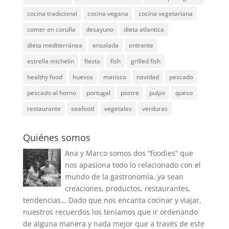
cocina tradicional
cocina vegana
cocina vegetariana
comer en coruña
desayuno
dieta atlantica
dieta mediterránea
ensalada
entrante
estrella michelin
fiesta
fish
grilled fish
healthy food
huevos
marisco
navidad
pescado
pescado al horno
portugal
postre
pulpo
queso
restaurante
seafood
vegetales
verduras
Quiénes somos
Ana y Marco somos dos “foodies” que
nos apasiona todo lo relacionado con el
mundo de la gastronomía, ya sean
creaciones, productos, restaurantes,
tendencias… Dado que nos encanta cocinar y viajar,
nuestros recuerdos los teníamos que ir ordenando
de alguna manera y nada mejor que a través de este