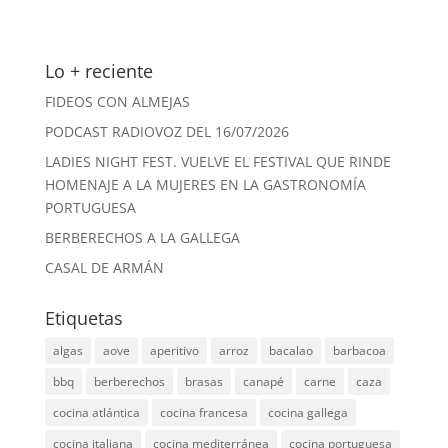
Lo + reciente
FIDEOS CON ALMEJAS
PODCAST RADIOVOZ DEL 16/07/2026
LADIES NIGHT FEST. VUELVE EL FESTIVAL QUE RINDE
HOMENAJE A LA MUJERES EN LA GASTRONOMÍA
PORTUGUESA
BERBERECHOS A LA GALLEGA
CASAL DE ARMÁN
Etiquetas
algas
aove
aperitivo
arroz
bacalao
barbacoa
bbq
berberechos
brasas
canapé
carne
caza
cocina atlántica
cocina francesa
cocina gallega
cocina italiana
cocina mediterránea
cocina portuguesa