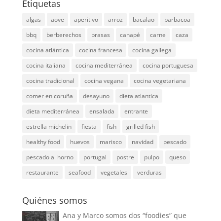
Etiquetas
algas
aove
aperitivo
arroz
bacalao
barbacoa
bbq
berberechos
brasas
canapé
carne
caza
cocina atlántica
cocina francesa
cocina gallega
cocina italiana
cocina mediterránea
cocina portuguesa
cocina tradicional
cocina vegana
cocina vegetariana
comer en coruña
desayuno
dieta atlantica
dieta mediterránea
ensalada
entrante
estrella michelin
fiesta
fish
grilled fish
healthy food
huevos
marisco
navidad
pescado
pescado al horno
portugal
postre
pulpo
queso
restaurante
seafood
vegetales
verduras
Quiénes somos
Ana y Marco somos dos “foodies” que