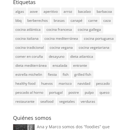
Etiquetas
algas
aove
aperitivo
arroz
bacalao
barbacoa
bbq
berberechos
brasas
canapé
carne
caza
cocina atlántica
cocina francesa
cocina gallega
cocina italiana
cocina mediterránea
cocina portuguesa
cocina tradicional
cocina vegana
cocina vegetariana
comer en coruña
desayuno
dieta atlantica
dieta mediterránea
ensalada
entrante
estrella michelin
fiesta
fish
grilled fish
healthy food
huevos
marisco
navidad
pescado
pescado al horno
portugal
postre
pulpo
queso
restaurante
seafood
vegetales
verduras
Quiénes somos
Ana y Marco somos dos “foodies” que