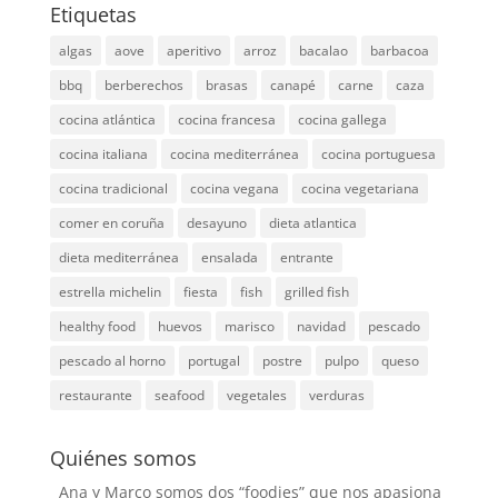
Etiquetas
algas
aove
aperitivo
arroz
bacalao
barbacoa
bbq
berberechos
brasas
canapé
carne
caza
cocina atlántica
cocina francesa
cocina gallega
cocina italiana
cocina mediterránea
cocina portuguesa
cocina tradicional
cocina vegana
cocina vegetariana
comer en coruña
desayuno
dieta atlantica
dieta mediterránea
ensalada
entrante
estrella michelin
fiesta
fish
grilled fish
healthy food
huevos
marisco
navidad
pescado
pescado al horno
portugal
postre
pulpo
queso
restaurante
seafood
vegetales
verduras
Quiénes somos
Ana y Marco somos dos “foodies” que nos apasiona