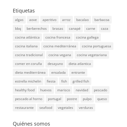
Etiquetas
algas
aove
aperitivo
arroz
bacalao
barbacoa
bbq
berberechos
brasas
canapé
carne
caza
cocina atlántica
cocina francesa
cocina gallega
cocina italiana
cocina mediterránea
cocina portuguesa
cocina tradicional
cocina vegana
cocina vegetariana
comer en coruña
desayuno
dieta atlantica
dieta mediterránea
ensalada
entrante
estrella michelin
fiesta
fish
grilled fish
healthy food
huevos
marisco
navidad
pescado
pescado al horno
portugal
postre
pulpo
queso
restaurante
seafood
vegetales
verduras
Quiénes somos