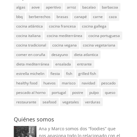
algas
aove
aperitivo
arroz
bacalao
barbacoa
bbq
berberechos
brasas
canapé
carne
caza
cocina atlántica
cocina francesa
cocina gallega
cocina italiana
cocina mediterránea
cocina portuguesa
cocina tradicional
cocina vegana
cocina vegetariana
comer en coruña
desayuno
dieta atlantica
dieta mediterránea
ensalada
entrante
estrella michelin
fiesta
fish
grilled fish
healthy food
huevos
marisco
navidad
pescado
pescado al horno
portugal
postre
pulpo
queso
restaurante
seafood
vegetales
verduras
Quiénes somos
Ana y Marco somos dos “foodies” que
nos apasiona todo lo relacionado con el