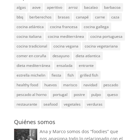
algas
aove
aperitivo
arroz
bacalao
barbacoa
bbq
berberechos
brasas
canapé
carne
caza
cocina atlántica
cocina francesa
cocina gallega
cocina italiana
cocina mediterránea
cocina portuguesa
cocina tradicional
cocina vegana
cocina vegetariana
comer en coruña
desayuno
dieta atlantica
dieta mediterránea
ensalada
entrante
estrella michelin
fiesta
fish
grilled fish
healthy food
huevos
marisco
navidad
pescado
pescado al horno
portugal
postre
pulpo
queso
restaurante
seafood
vegetales
verduras
Quiénes somos
Ana y Marco somos dos “foodies” que
nos apasiona todo lo relacionado con el