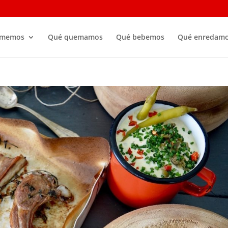
omemos
Qué quemamos
Qué bebemos
Qué enredam