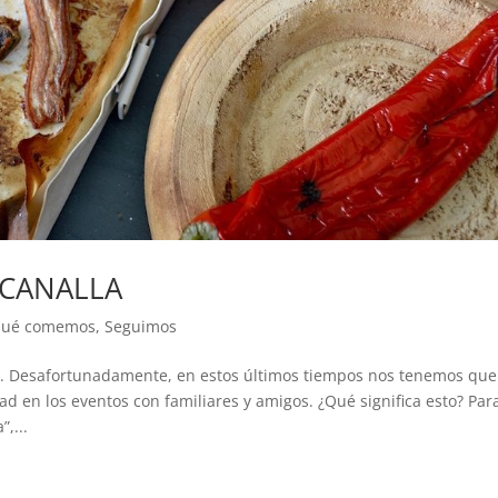
 CANALLA
ué comemos
,
Seguimos
s. Desafortunadamente, en estos últimos tiempos nos tenemos que
d en los eventos con familiares y amigos. ¿Qué significa esto? Par
,...