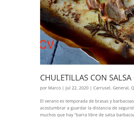
CHULETILLAS CON SALSA
por
Marco
|
Jul 22, 2020
|
Carrusel
,
General
,
Q
El verano es temporada de brasas y barbacoa
acostumbrar a guardar la distancia de segurida
muchos que hay “barra libre de salsa barbacoa”