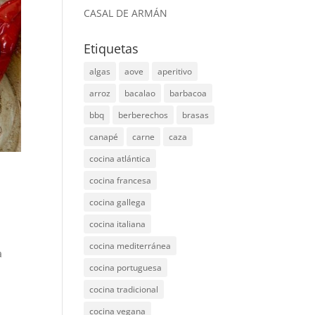
CASAL DE ARMÁN
Etiquetas
algas
aove
aperitivo
arroz
bacalao
barbacoa
bbq
berberechos
brasas
canapé
carne
caza
cocina atlántica
cocina francesa
cocina gallega
cocina italiana
cocina mediterránea
a
cocina portuguesa
cocina tradicional
cocina vegana