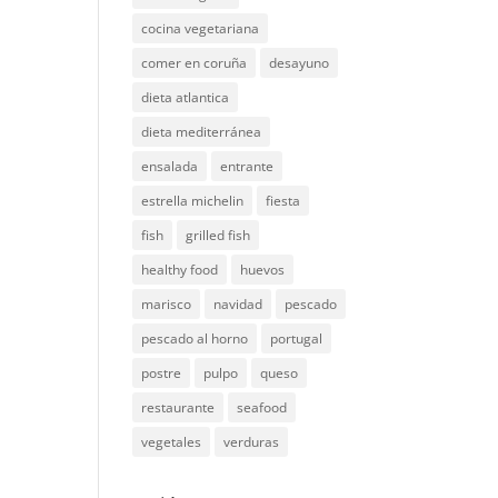
cocina vegetariana
comer en coruña
desayuno
dieta atlantica
dieta mediterránea
ensalada
entrante
estrella michelin
fiesta
fish
grilled fish
healthy food
huevos
marisco
navidad
pescado
pescado al horno
portugal
postre
pulpo
queso
restaurante
seafood
vegetales
verduras