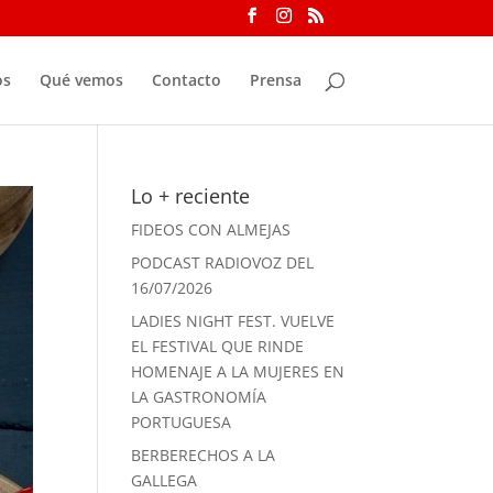
os
Qué vemos
Contacto
Prensa
Lo + reciente
FIDEOS CON ALMEJAS
PODCAST RADIOVOZ DEL
16/07/2026
LADIES NIGHT FEST. VUELVE
EL FESTIVAL QUE RINDE
HOMENAJE A LA MUJERES EN
LA GASTRONOMÍA
PORTUGUESA
BERBERECHOS A LA
GALLEGA